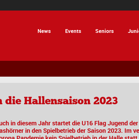
News
Events
Seniors
Juni
n die Hallensaison 2023
uch in diesem Jahr startet die U16 Flag Jugend der
ashörner in den Spielbetrieb der Saison 2023. Im 
orona Pandemie kein Spielbetrieb in der Halle statt