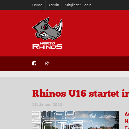
Home
Admin
Mitglieder-Login
Rhinos U16 startet i
28. Januar 2023
A
N
C