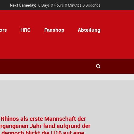
Next Gameday:
0 Days 0 Hours 0 Minutes 0 Seconds
ors
HRC
Fanshop
Abteilung
 Rhinos als erste Mannschaft der
vergangenen Jahr fand aufgrund der
, dennoch blickt die U16 auf eine