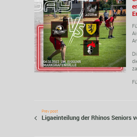
e
E
Fü
Ai
An
Di
di
za
Fü
Prev post
Ligaeinteilung der Rhinos Seniors ve