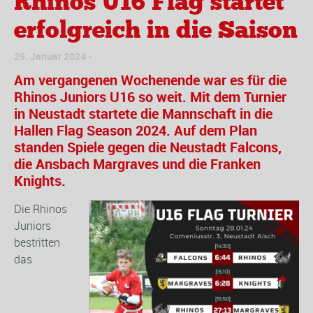
Rhinos U16 Flag startet
erfolgreich in die Saison
29. Januar 2024
Am vergangenen Wochenende war es für die
Rhinos Juniors U16 so weit. Mit dem Turnier
in Neustadt startete die Mannschaft in die
Hallen Flag Season 2024. Auf dem Plan
standen Spiele gegen die Neustadt Falcons,
die Ansbach Margraves und die Franken
Knights.
Die Rhinos
Juniors
bestritten
das