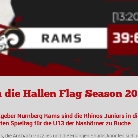
n die Hallen Flag Season 2
tgeber Nürnberg Rams sind die Rhinos Juniors in di
ten Spieltag für die U13 der Nashörner zu Buche.
, die Ansbach Grizzlies und die Erlangen Sharks konnten sich d