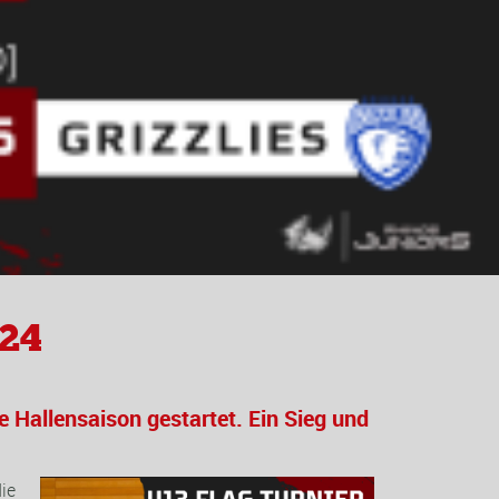
024
e Hallensaison gestartet. Ein Sieg und
ie