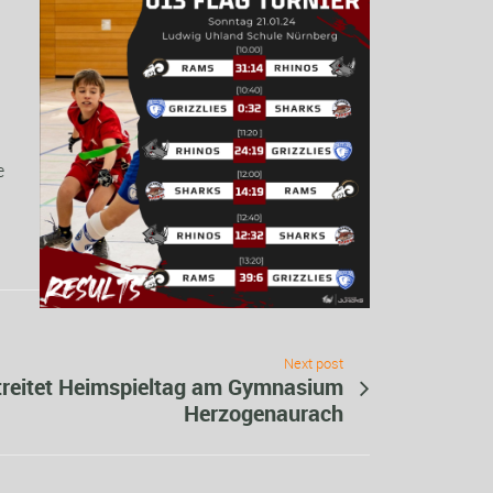
e
Next post
treitet Heimspieltag am Gymnasium
Herzogenaurach