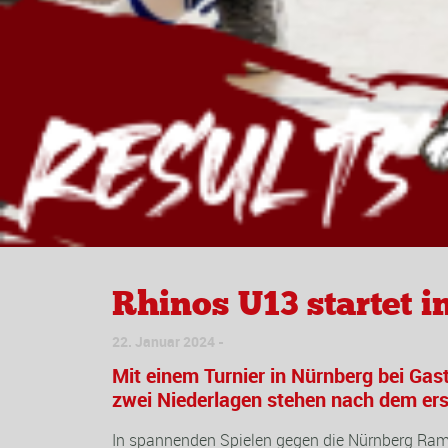
Rhinos U13 startet i
22. Januar 2024
Mit einem Turnier in Nürnberg bei Gas
zwei Niederlagen stehen nach dem ers
In spannenden Spielen gegen die Nürnberg Rams