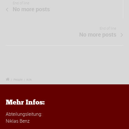
End of line
No more posts
End of line
No more posts
/
People
/
N.N.
Mehr Infos:
Abteilungsleitung:
Niklas Benz