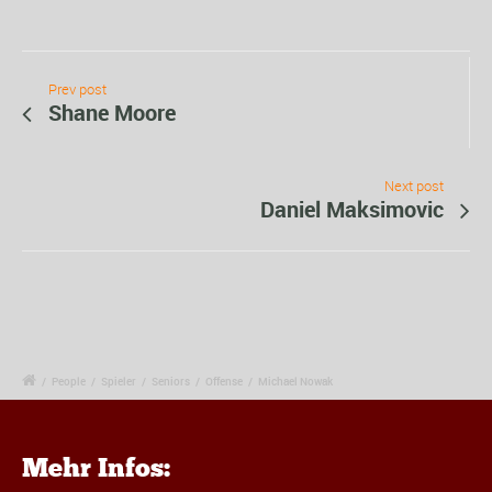
Prev post
Shane Moore
Next post
Daniel Maksimovic
/
People
/
Spieler
/
Seniors
/
Offense
/
Michael Nowak
Mehr Infos: