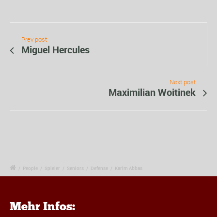
Prev post
Miguel Hercules
Next post
Maximilian Woitinek
/
People
/
Spieler
/
Seniors
/
Defense
/
Karim Abbas
Mehr Infos: