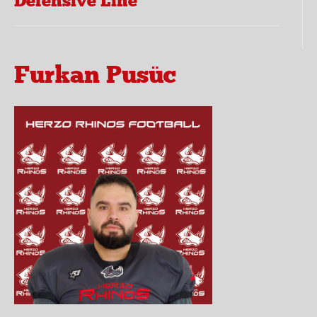
Defensive Line
Furkan Pusüc