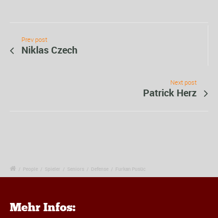
Prev post
Niklas Czech
Next post
Patrick Herz
/
People
/
Spieler
/
Seniors
/
Defense
/
Furkan Pusüc
Mehr Infos: