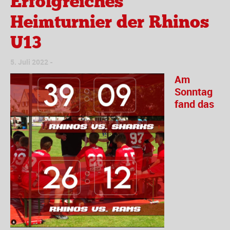
Erfolgreiches
Heimturnier der Rhinos
U13
5. Juli 2022
Am
Sonntag
fand das