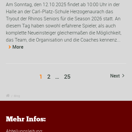
Am Sonntag, den 12.10.2025 findet ab 10:00 Uhr in der
Halle an der Carl-Platz-Schule Herzogenaurach das
Tryout der Rhinos Seniors für die Season 2026 statt. An
diesem Tag haben sowohl erfahrene Spieler, als auch
komplette Neueinsteiger gleichermaßen die Möglichkeit,
das Team, die Organisation und die Coaches kennenz...
More
1
2
…
25
Next
/
Blog
Mehr Infos:
Abteilungsleitung: