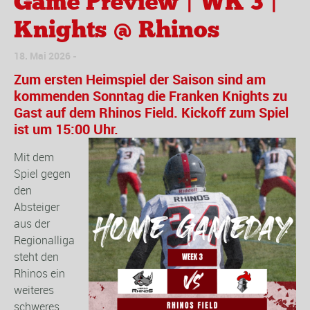
Game Preview | WK 3 |
Knights @ Rhinos
18. Mai 2026
Zum ersten Heimspiel der Saison sind am
kommenden Sonntag die Franken Knights zu
Gast auf dem Rhinos Field. Kickoff zum Spiel
ist um 15:00 Uhr.
Mit dem
Spiel gegen
den
Absteiger
aus der
Regionalliga
steht den
Rhinos ein
weiteres
schweres