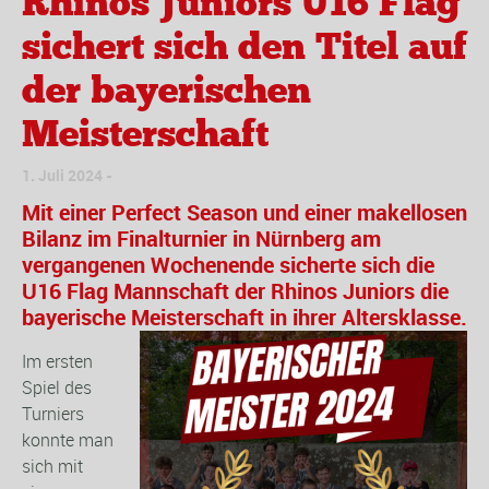
Rhinos Juniors U16 Flag
sichert sich den Titel auf
der bayerischen
Meisterschaft
1. Juli 2024
Mit einer Perfect Season und einer makellosen
Bilanz im Finalturnier in Nürnberg am
vergangenen Wochenende sicherte sich die
U16 Flag Mannschaft der Rhinos Juniors die
bayerische Meisterschaft in ihrer Altersklasse.
Im ersten
Spiel des
Turniers
konnte man
sich mit