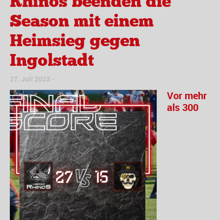
Rhinos beenden die
Season mit einem
Heimsieg gegen
Ingolstadt
27. Juli 2023
Vor mehr
als 300