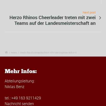
Next post
Herzo Rhinos Cheerleader treten mit zwei
Teams auf der Landesmeisterschaft an
/
News
/
Nacht des Ehrenamtes beim ASV Herzogenaurach e.V.
Mehr Infos:
Abteilungsleitung:
Niklas Benz
tel.: +49 163 9211429
Nachricht senden