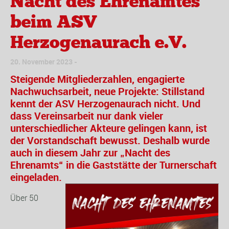
Nacht des Ehrenamtes
beim ASV
Herzogenaurach e.V.
20. November 2023
Steigende Mitgliederzahlen, engagierte
Nachwuchsarbeit, neue Projekte: Stillstand
kennt der ASV Herzogenaurach nicht. Und
dass Vereinsarbeit nur dank vieler
unterschiedlicher Akteure gelingen kann, ist
der Vorstandschaft bewusst. Deshalb wurde
auch in diesem Jahr zur „Nacht des
Ehrenamts“ in die Gaststätte der Turnerschaft
eingeladen.
Über 50