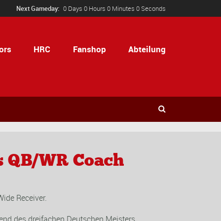
Next Gameday:
0 Days 0 Hours 0 Minutes 0 Seconds
ors
HRC
Fanshop
Abteilung
als QB/WR Coach
ide Receiver.
gend des dreifachen Deutschen Meisters