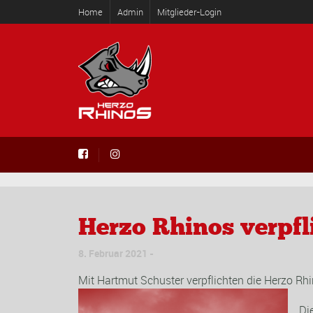
Home
Admin
Mitglieder-Login
Herzo Rhinos verpf
8. Februar 2021
Mit Hartmut Schuster
verpflichten die
Herzo
Rhi
Di