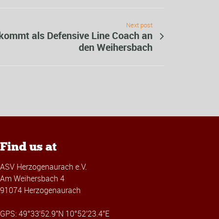
Next post
kommt als Defensive Line Coach an
den Weihersbach
Find us at
ASV Herzogenaurach e.V.
Am Weihersbach 4
91074 Herzogenaurach
GPS: 49°33'52.9"N 10°52'23.4"E