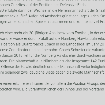
sbach Grizzlies
,
auf der Position des Defensive Ends.
90
er
folgte dann der Wechsel in die Herrenman
n
schaft der Grizzl
arterback auflief.
Aufgrund Ansbachs günstige
r
Lage zu den Kase
nigen
a
merikanischen Spielern zusammen und konnte so viel Erf
ch einer mehr als
20-jährigen
Abstinenz vom Football, in der er 
wandte, wurde er durch Zufall auf die Nürnberg Hawks aufmer
e Position als Quarterbacks Coach in der Landesliga. Im Jahr 20
fense
Coordinator
und so übernahm Coach Schuster die vakante
e Saison 2018 lief für die
Nürnberg
Hawks eher durchwachsen un
rden. Die Mannschaft aus Nürnberg erzielte insgesamt 142 Punkt
e
Offense
der Hawks deutlich und die Mannschaft verlor lediglich 
m gelangen zwei deutliche Siege gegen die zweite Mannschaft 
inen erfahrenen Trainer, der vor allem die Position Groups de
bereiten wird. Die Verantwortlichen der Rhinos und der Vorstan