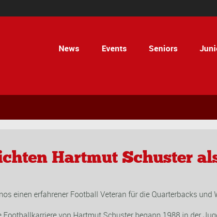
News
Events
Seniors
Juni
lichten Hartmut Schuster 
nos
ein
en
erfahrener Football Veteran
für
die Quarterbacks
und W
e Footballkarriere von Hartmut Schuster begann 1988 in der Ju