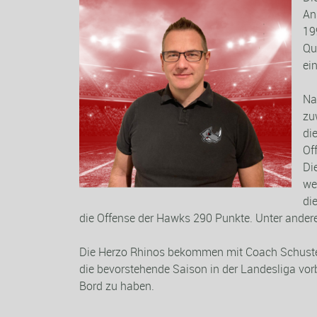
An
19
Qu
ei
Na
zu
di
Of
Di
we
di
die
Offense
der Hawks 290 Punkte. Unter andere
Die
Herzo
Rhinos bekommen mit Coach Schuster e
die bevorstehende Saison in der Landesliga vor
Bord zu haben.