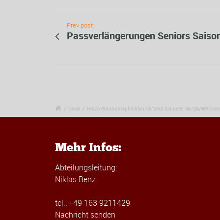
Prev post
Passverlängerungen Seniors Saiso
/
News
/
Herzo Rhinos verpflichten Hartmut Schuster als QB/WR Coa
Mehr Infos:
Abteilungsleitung:
Niklas Benz
tel.: +49 163 9211429
Nachricht senden