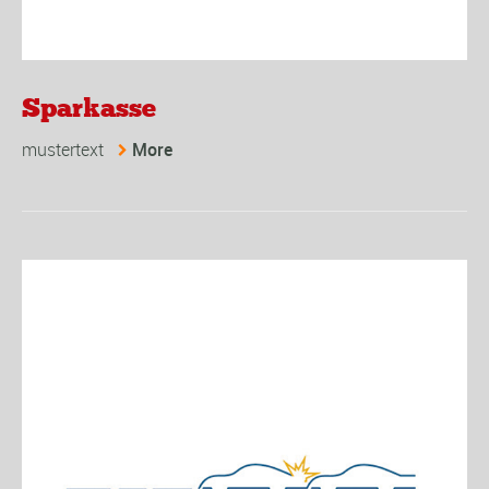
Sparkasse
mustertext
More